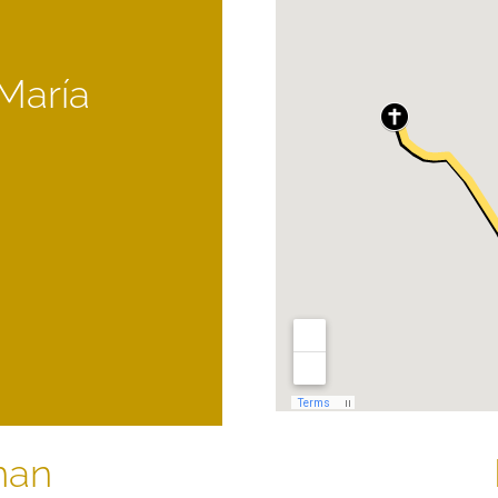
 María
nan