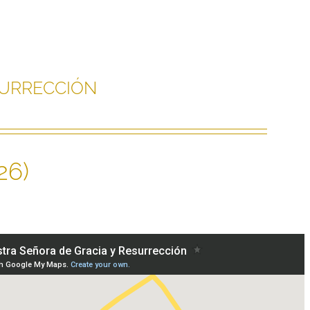
surrección
26)