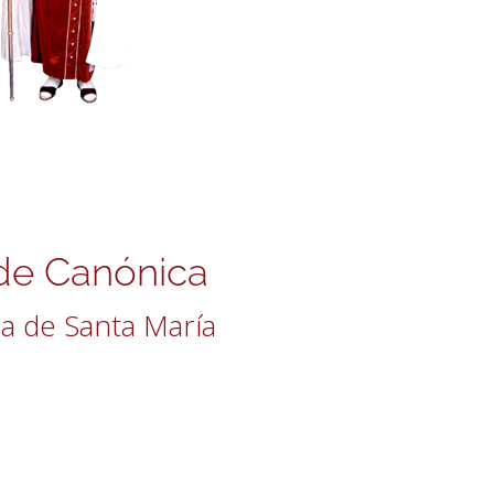
de Canónica
ia de Santa María
a Cristo Rey, 3