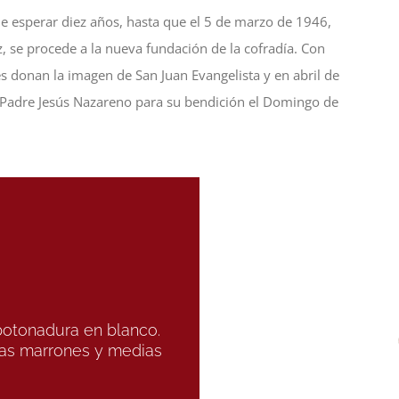
ue esperar diez años, hasta que el 5 de marzo de 1946,
, se procede a la nueva fundación de la cofradía. Con
s donan la imagen de San Juan Evangelista y en abril de
tro Padre Jesús Nazareno para su bendición el Domingo de
abotonadura en blanco.
ias marrones y medias