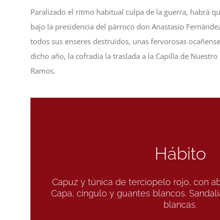
Paralizado el ritmo habitual culpa de la guerra, habrá q
bajo la presidencia del párroco don Anastasio Fernández
todos sus enseres destruidos, unas fervorosas ocañense
dicho año, la cofradía la traslada a la Capilla de Nues
Ramos.
Hábito
Capuz y túnica de terciopelo rojo, con 
Capa, cíngulo y guantes blancos. Sandal
blancas.