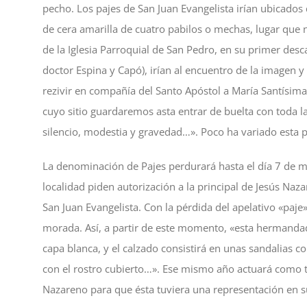
pecho. Los pajes de San Juan Evangelista irían ubicados
de cera amarilla de cuatro pabilos o mechas, lugar que 
de la Iglesia Parroquial de San Pedro, en su primer desc
doctor Espina y Capó), irían al encuentro de la imagen 
rezivir en compañía del Santo Apóstol a María Santísima 
cuyo sitio guardaremos asta entrar de buelta con toda l
silencio, modestia y gravedad…». Poco ha variado esta p
La denominación de Pajes perdurará hasta el día 7 de 
localidad piden autorización a la principal de Jesús Na
San Juan Evangelista. Con la pérdida del apelativo «paj
morada. Así, a partir de este momento, «esta hermandad a
capa blanca, y el calzado consistirá en unas sandalias c
con el rostro cubierto…». Ese mismo año actuará como ta
Nazareno para que ésta tuviera una representación en su