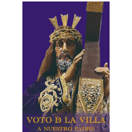
Ver
imagen
más
grande